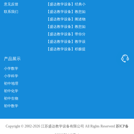
意见反馈
验中托盘天平正…
【盛达教学设备】经典小
联系我们
学数学教具——…
【盛达教学设备】教您如
何正确使用温度…
【盛达教学设备】阐述物
理实验室十大管…
【盛达教学设备】教您如
何做好实验室设…
【盛达教学设备】带你分
析教学仪器设备…
【盛达教学设备】教学设
备实际应用中我…
【盛达教学设备】积极提

倡教育发展创新…
产品展示
小学数学
小学科学
初中地理
初中化学
初中生物
初中数学
Copyright © 2002-2026 江苏盛达教学设备有限公司 All Rights Reserverd
苏ICP备