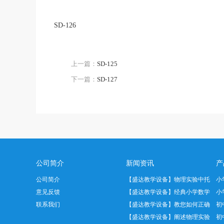
SD-126
上一篇：
SD-125
下一篇：
SD-127
公司简介
新闻资讯
产
公司简介
【盛达教学设备】物理实验中托
小
意见反馈
盘天平正…
【盛达教学设备】经典小学数学
小
联系我们
教具——…
【盛达教学设备】教您如何正确
初
使用温度…
【盛达教学设备】阐述物理实验
初