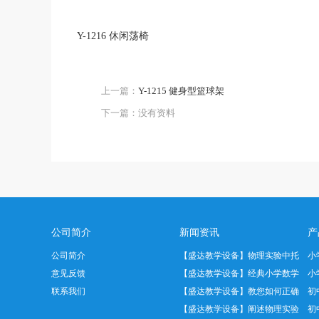
Y-1216 休闲荡椅
上一篇：
Y-1215 健身型篮球架
下一篇：没有资料
公司简介
新闻资讯
产
公司简介
【盛达教学设备】物理实验中托
小
意见反馈
盘天平正…
【盛达教学设备】经典小学数学
小
联系我们
教具——…
【盛达教学设备】教您如何正确
初
使用温度…
【盛达教学设备】阐述物理实验
初