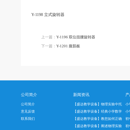
Y-1198 立式旋转器
上一篇：
Y-1196 双位扭腰旋转器
下一篇：
Y-1201 腹肌板
公司简介
新闻资讯
产
公司简介
【盛达教学设备】物理实验中托
小
意见反馈
盘天平正…
【盛达教学设备】经典小学数学
小
联系我们
教具——…
【盛达教学设备】教您如何正确
初
使用温度…
【盛达教学设备】阐述物理实验
初