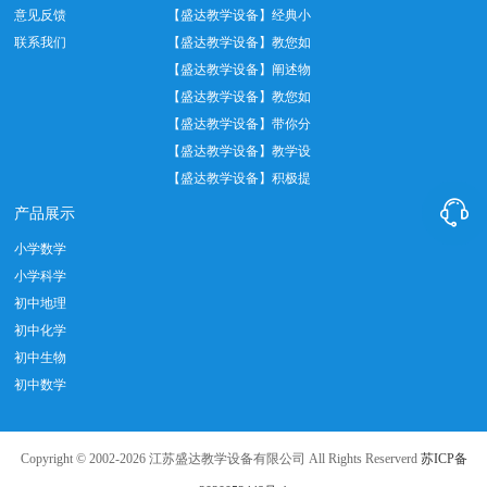
意见反馈
验中托盘天平正…
【盛达教学设备】经典小
联系我们
学数学教具——…
【盛达教学设备】教您如
何正确使用温度…
【盛达教学设备】阐述物
理实验室十大管…
【盛达教学设备】教您如
何做好实验室设…
【盛达教学设备】带你分
析教学仪器设备…
【盛达教学设备】教学设
备实际应用中我…
【盛达教学设备】积极提

倡教育发展创新…
产品展示
小学数学
小学科学
初中地理
初中化学
初中生物
初中数学
Copyright © 2002-2026 江苏盛达教学设备有限公司 All Rights Reserverd
苏ICP备