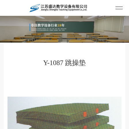
Y-1087 跳操垫