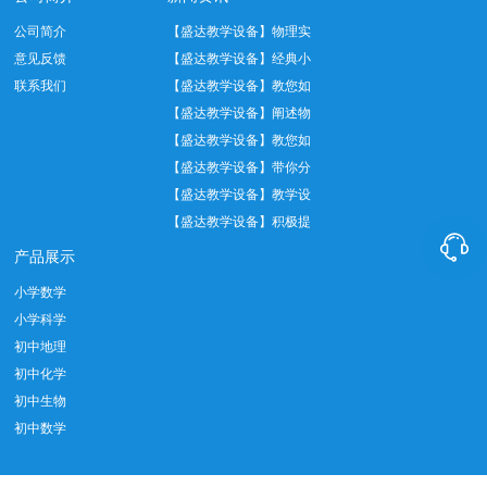
公司简介
【盛达教学设备】物理实
意见反馈
验中托盘天平正…
【盛达教学设备】经典小
联系我们
学数学教具——…
【盛达教学设备】教您如
何正确使用温度…
【盛达教学设备】阐述物
理实验室十大管…
【盛达教学设备】教您如
何做好实验室设…
【盛达教学设备】带你分
析教学仪器设备…
【盛达教学设备】教学设
备实际应用中我…
【盛达教学设备】积极提

倡教育发展创新…
产品展示
小学数学
小学科学
初中地理
初中化学
初中生物
初中数学