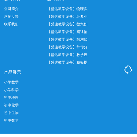
公司简介
【盛达教学设备】物理实
意见反馈
验中托盘天平正…
【盛达教学设备】经典小
联系我们
学数学教具——…
【盛达教学设备】教您如
何正确使用温度…
【盛达教学设备】阐述物
理实验室十大管…
【盛达教学设备】教您如
何做好实验室设…
【盛达教学设备】带你分
析教学仪器设备…
【盛达教学设备】教学设
备实际应用中我…
【盛达教学设备】积极提

倡教育发展创新…
产品展示
小学数学
小学科学
初中地理
初中化学
初中生物
初中数学