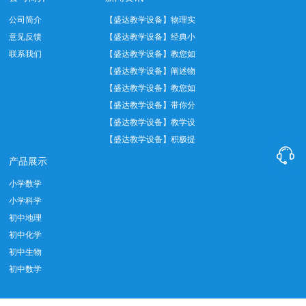
公司简介
【盛达教学设备】物理实
意见反馈
验中托盘天平正…
【盛达教学设备】经典小
联系我们
学数学教具——…
【盛达教学设备】教您如
何正确使用温度…
【盛达教学设备】阐述物
理实验室十大管…
【盛达教学设备】教您如
何做好实验室设…
【盛达教学设备】带你分
析教学仪器设备…
【盛达教学设备】教学设
备实际应用中我…
【盛达教学设备】积极提

倡教育发展创新…
产品展示
小学数学
小学科学
初中地理
初中化学
初中生物
初中数学