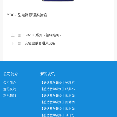
YDG-1型电路原理实验箱
上一篇：
SD-103系列（塑钢结构）
下一篇：
实验室成套通风设备
公司简介
新闻资讯
公司简介
【盛达教学设备】物理实
意见反馈
验中托盘天平正…
【盛达教学设备】经典小
联系我们
学数学教具——…
【盛达教学设备】教您如
何正确使用温度…
【盛达教学设备】阐述物
理实验室十大管…
【盛达教学设备】教您如
何做好实验室设…
【盛达教学设备】带你分