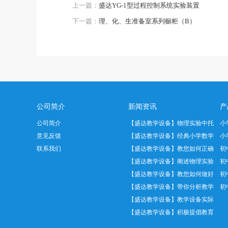
上一篇：
盛达YG-1型过程控制系统实验装置
下一篇：
理、化、生准备室系列橱柜（B）
公司简介
新闻资讯
产
公司简介
【盛达教学设备】物理实验中托
小
意见反馈
盘天平正…
【盛达教学设备】经典小学数学
小
联系我们
教具——…
【盛达教学设备】教您如何正确
初
使用温度…
【盛达教学设备】阐述物理实验
初
室十大管…
【盛达教学设备】教您如何做好
初
实验室设…
【盛达教学设备】带你分析教学
初
仪器设备…
【盛达教学设备】教学设备实际
应用中我…
【盛达教学设备】积极提倡教育
发展创新…