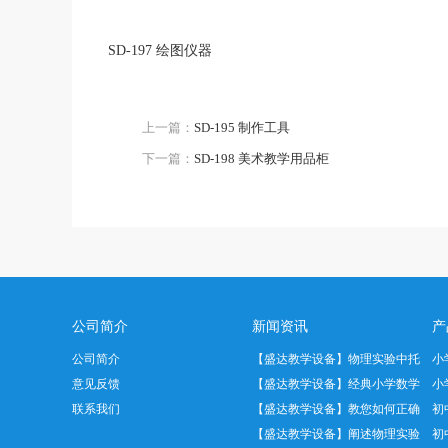
SD-197 绘图仪器
上一篇：
SD-195 制作工具
下一篇：
SD-198 美术教学用品柜
公司简介
新闻资讯
产
公司简介
【盛达教学设备】物理实验中托
小
意见反馈
盘天平正…
【盛达教学设备】经典小学数学
小
联系我们
教具——…
【盛达教学设备】教您如何正确
初
使用温度…
【盛达教学设备】阐述物理实验
初