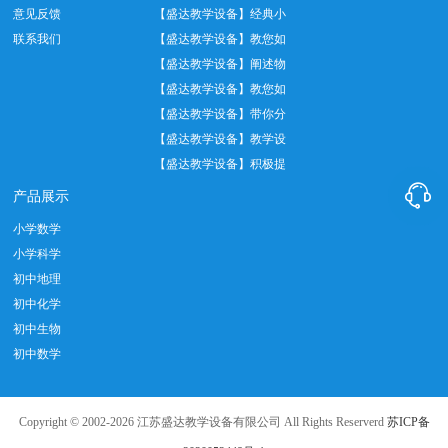
意见反馈
验中托盘天平正…
【盛达教学设备】经典小
联系我们
学数学教具——…
【盛达教学设备】教您如
何正确使用温度…
【盛达教学设备】阐述物
理实验室十大管…
【盛达教学设备】教您如
何做好实验室设…
【盛达教学设备】带你分
析教学仪器设备…
【盛达教学设备】教学设
备实际应用中我…
【盛达教学设备】积极提

倡教育发展创新…
产品展示
小学数学
小学科学
初中地理
初中化学
初中生物
初中数学
Copyright © 2002-2026 江苏盛达教学设备有限公司 All Rights Reserverd
苏ICP备