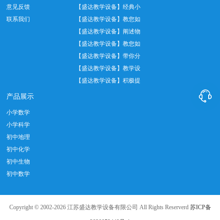
意见反馈
验中托盘天平正…
【盛达教学设备】经典小
联系我们
学数学教具——…
【盛达教学设备】教您如
何正确使用温度…
【盛达教学设备】阐述物
理实验室十大管…
【盛达教学设备】教您如
何做好实验室设…
【盛达教学设备】带你分
析教学仪器设备…
【盛达教学设备】教学设
备实际应用中我…
【盛达教学设备】积极提

倡教育发展创新…
产品展示
小学数学
小学科学
初中地理
初中化学
初中生物
初中数学
Copyright © 2002-2026 江苏盛达教学设备有限公司 All Rights Reserverd
苏ICP备