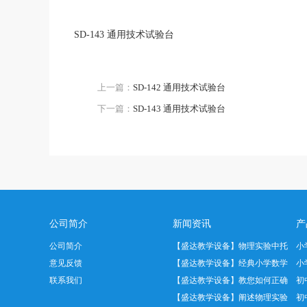
SD-143 通用技术试验台
上一篇：
SD-142 通用技术试验台
下一篇：
SD-143 通用技术试验台
公司简介
新闻资讯
产
公司简介
【盛达教学设备】物理实验中托
小
意见反馈
盘天平正…
【盛达教学设备】经典小学数学
小
联系我们
教具——…
【盛达教学设备】教您如何正确
初
使用温度…
【盛达教学设备】阐述物理实验
初